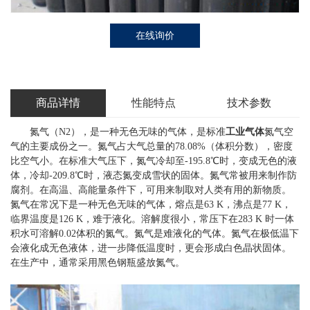
在线询价
商品详情
性能特点
技术参数
氮气（N2），是一种无色无味的气体，是标准
工业气体
氮气空
气的主要成份之一。氮气占大气总量的78.08%（体积分数），密度
比空气小。在标准大气压下，氮气冷却至-195.8℃时，变成无色的液
体，冷却-209.8℃时，液态氮变成雪状的固体。氮气常被用来制作防
腐剂。在高温、高能量条件下，可用来制取对人类有用的新物质。
氮气在常况下是一种无色无味的气体，熔点是63 K，沸点是77 K，
临界温度是126 K，难于液化。溶解度很小，常压下在283 K 时一体
积水可溶解0.02体积的氮气。氮气是难液化的气体。氮气在极低温下
会液化成无色液体，进一步降低温度时，更会形成白色晶状固体。
在生产中，通常采用黑色钢瓶盛放氮气。