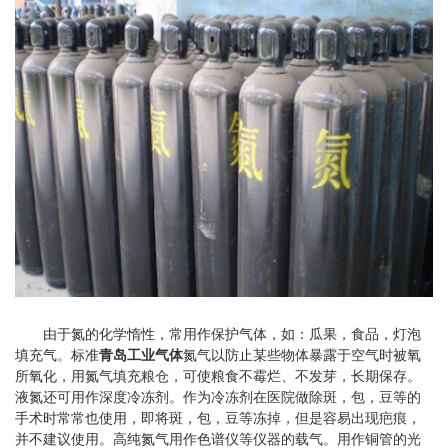
由于氮的化学惰性，常用作保护气体，如：瓜果，食品，灯泡
填充气。标准
青岛工业气体
氮气以防止某些物体暴露于空气时被氧
所氧化，用氮气填充粮仓，可使粮食不霉烂、不发芽，长期保存。
液氮还可用作深度冷冻剂。作为冷冻剂在医院做除斑，包，豆等的
手术时常常也使用，即将斑，包，豆等冻掉，但是容易出现疤痕，
并不建议使用。高纯氮气用作色谱仪等仪器的载气。用作铜管的光