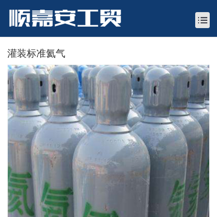
灌装标准氦气